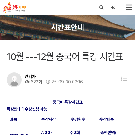
X
시간표안내
10월 ---12월 중국어 특강 시간표
관리자
622회
25-09-30 02:16
중국어 특강시간표
특강반 1:1 수강신청 가능
과목
수강시간
수강횟수
수강내용
7:00-
주2회
중한번역/