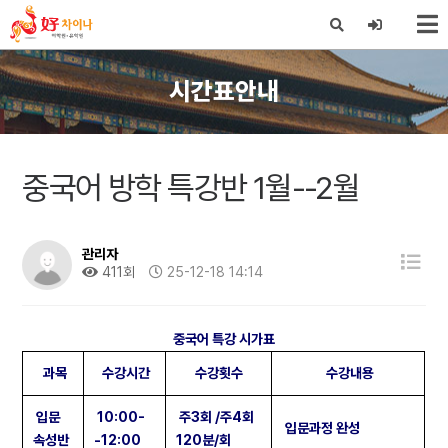
X
시간표안내
중국어 방학 특강반 1월--2월
관리자
411회
25-12-18 14:14
중국어 특강 시가표
과목
수강시간
수강횟수
수강내용
입문
10:00-
주3회 /주4회
입문과정 완성
속성반
-12:00
120분/회