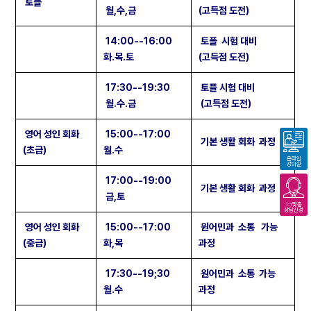
토플
월,수,금
(고득점 도전)
14:00--16:00
토플 시험 대비
화.목.토
(고득점 도전)
17:30--19:30
토플 시험 대비
월.수.금
(고득점 도전)
영어 성인 회화
15:00--17:00
기본 생활 회화 과정
(초급)
월.수
온라인
강의실
17:00--19:00
기본 생활 회화 과정
금,토
1:1맞춤
상담신청
영어 성인 회화
15:00--17:00
원어민과 소통 가능
(중급)
화,목
과정
17:30--19;30
원어민과 소통 가능
월.수
과정