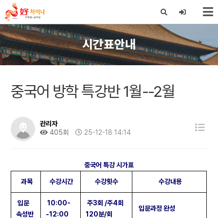
X
시간표안내
중국어 방학 특강반 1월--2월
관리자
405회
25-12-18 14:14
중국어 특강 시가표
과목
수강시간
수강횟수
수강내용
입문
10:00-
주3회 /주4회
입문과정 완성
속성반
-12:00
120분/회